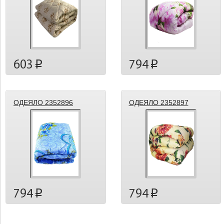
603
794
p
p
ОДЕЯЛО 2352896
ОДЕЯЛО 2352897
794
794
p
p