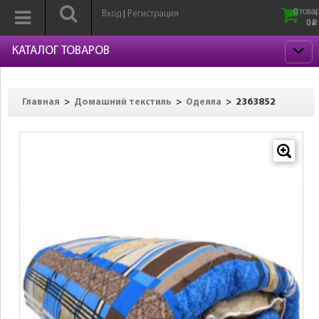
0 товар
Вход
Регистрация
|
0
p
КАТАЛОГ ТОВАРОВ
>
>
>
2363852
Главная
Домашний текстиль
Одеяла