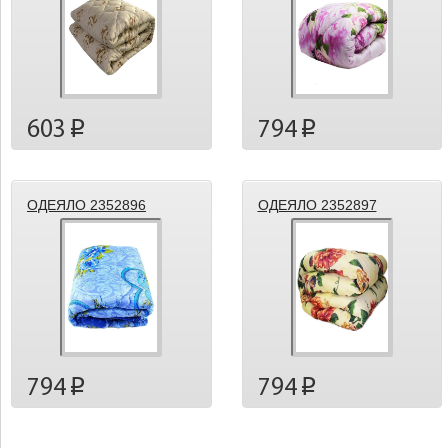
603
794
p
p
ОДЕЯЛО 2352896
ОДЕЯЛО 2352897
794
794
p
p