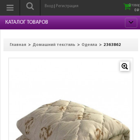
0 товар
Вход
Регистрация
|
0
p
КАТАЛОГ ТОВАРОВ
>
>
>
2363862
Главная
Домашний текстиль
Одеяла