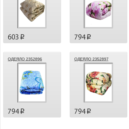
603
794
p
p
ОДЕЯЛО 2352896
ОДЕЯЛО 2352897
794
794
p
p