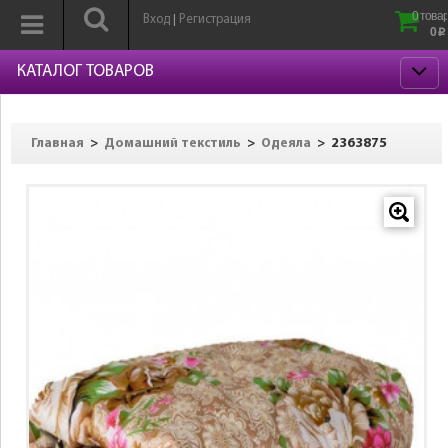
0 товар
Вход
Регистрация
|
0
p
КАТАЛОГ ТОВАРОВ
>
>
>
2363875
Главная
Домашний текстиль
Одеяла