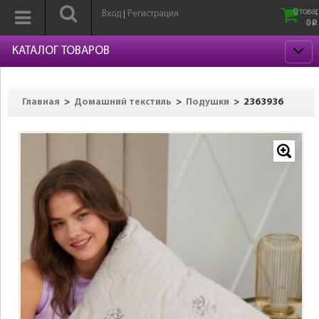
0 товар
Вход
Регистрация
|
0
p
КАТАЛОГ ТОВАРОВ
>
>
>
2363936
Главная
Домашний текстиль
Подушки