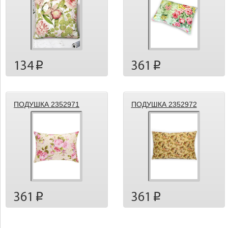
134
361
p
p
ПОДУШКА 2352971
ПОДУШКА 2352972
361
361
p
p