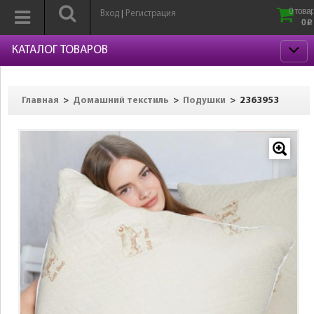
0 товар
Вход
Регистрация
|
0
p
КАТАЛОГ ТОВАРОВ
>
>
>
2363953
Главная
Домашний текстиль
Подушки