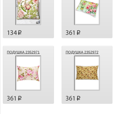
134
361
p
p
ПОДУШКА 2352971
ПОДУШКА 2352972
361
361
p
p