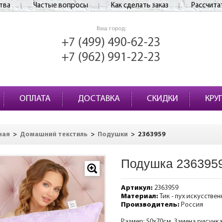
тва
Частые вопросы
Как сделать заказ
Рассчита
Ваш город:
+7 (499) 490-62-23
+7 (962) 991-22-23
ОПЛАТА
ДОСТАВКА
СКИДКИ
КРУ
>
>
>
2363959
ная
Домашний текстиль
Подушки
Подушка 236395
Артикул:
2363959
Материал:
Тик - пух искусстве
Производитель:
Россия
Размер: 50х70см. Замена рисунк