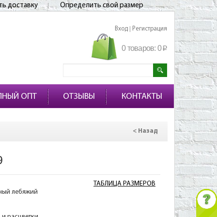
ть доставку
Определить свой размер
Вход
Регистрация
|
0 товаров:
0
p
ПНЫЙ ОПТ
ОТЗЫВЫ
КОНТАКТЫ
< Назад
9
ТАБЛИЦА РАЗМЕРОВ
нный лебяжий
а и расцветки