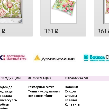
4
361
361
p
p
 ПРОДУКЦИИ
ИНФОРМАЦИЯ
RUZAMODA.SU
 одежда
Размерная сетка
Новинки
 одежда
Ткани и уход за ними
Скидки
 одежда
Полезное / блог
Отзывы
аксессуары
Каталог
обувь
Контакты