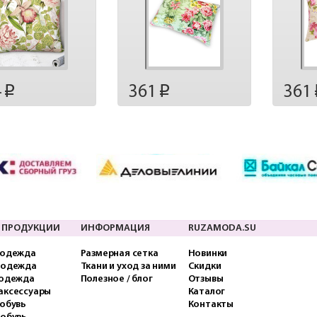
4
361
361
p
p
 ПРОДУКЦИИ
ИНФОРМАЦИЯ
RUZAMODA.SU
 одежда
Размерная сетка
Новинки
 одежда
Ткани и уход за ними
Скидки
 одежда
Полезное / блог
Отзывы
аксессуары
Каталог
обувь
Контакты