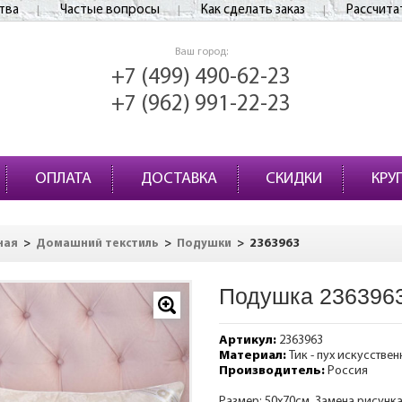
тва
Частые вопросы
Как сделать заказ
Рассчита
Ваш город:
+7 (499) 490-62-23
+7 (962) 991-22-23
ОПЛАТА
ДОСТАВКА
СКИДКИ
КРУ
>
>
>
2363963
ная
Домашний текстиль
Подушки
Подушка 236396
Артикул:
2363963
Материал:
Тик - пух искусстве
Производитель:
Россия
Размер: 50х70см. Замена рисунк