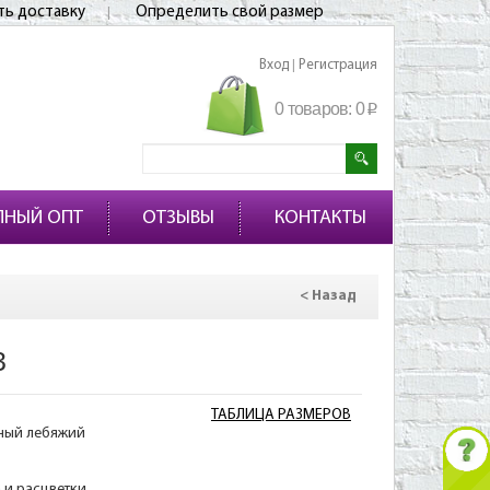
ть доставку
Определить свой размер
Вход
Регистрация
|
0 товаров:
0
p
ПНЫЙ ОПТ
ОТЗЫВЫ
КОНТАКТЫ
< Назад
3
ТАБЛИЦА РАЗМЕРОВ
нный лебяжий
а и расцветки