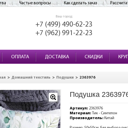
тва
Частые вопросы
Как сделать заказ
Рассчита
Ваш город:
+7 (499) 490-62-23
+7 (962) 991-22-23
ОПЛАТА
ДОСТАВКА
СКИДКИ
КРУ
>
>
>
2363976
ная
Домашний текстиль
Подушки
Подушка 236397
Артикул:
2363976
Материал:
Тик - Синтепон
Производитель:
Китай
Размер: 50х50см. Без выбора ри