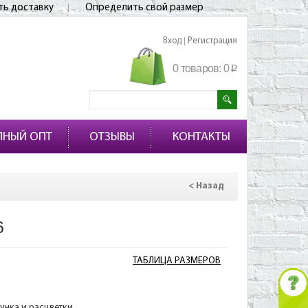
ть доставку
Определить свой размер
Вход
Регистрация
|
0 товаров:
0
p
ПНЫЙ ОПТ
ОТЗЫВЫ
КОНТАКТЫ
< Назад
6
ТАБЛИЦА РАЗМЕРОВ
сунка и расцветки