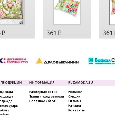
4
361
361
p
p
 ПРОДУКЦИИ
ИНФОРМАЦИЯ
RUZAMODA.SU
 одежда
Размерная сетка
Новинки
 одежда
Ткани и уход за ними
Скидки
 одежда
Полезное / блог
Отзывы
аксессуары
Каталог
обувь
Контакты