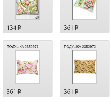
134
361
p
p
ПОДУШКА 2352971
ПОДУШКА 2352972
361
361
p
p