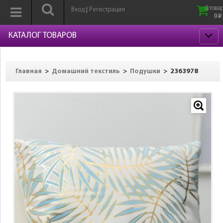
0 товар
Вход
Регистрация
|
0
p
КАТАЛОГ ТОВАРОВ
>
>
>
2363978
Главная
Домашний текстиль
Подушки