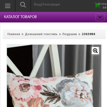
0 товар
Вход
Регистрация
|
0
p
КАТАЛОГ ТОВАРОВ
>
>
>
2363984
Главная
Домашний текстиль
Подушки