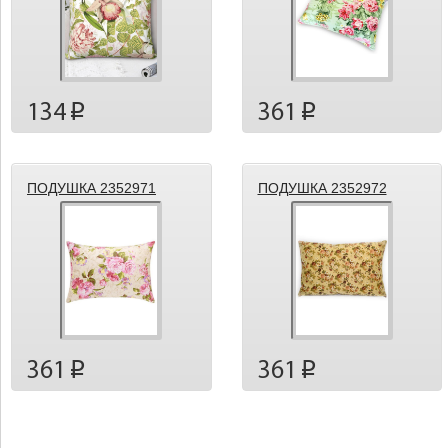
134
361
p
p
ПОДУШКА 2352971
ПОДУШКА 2352972
361
361
p
p