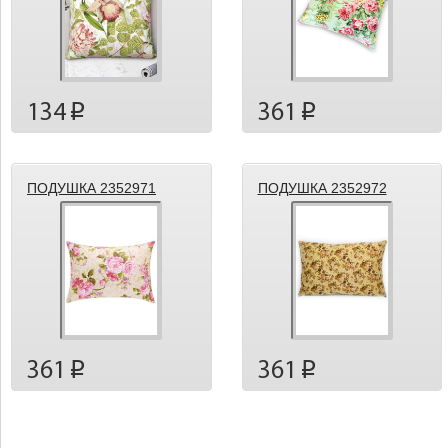
134
361
p
p
ПОДУШКА 2352971
ПОДУШКА 2352972
361
361
p
p