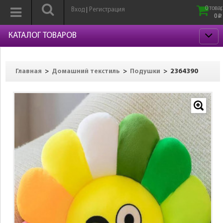
0 товар
Вход
Регистрация
|
0
p
КАТАЛОГ ТОВАРОВ
>
>
>
2364390
Главная
Домашний текстиль
Подушки