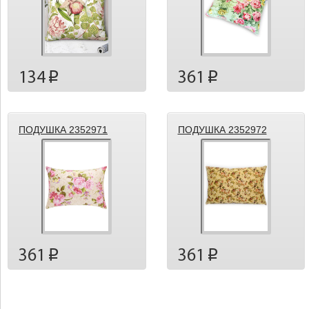
134
361
p
p
ПОДУШКА 2352971
ПОДУШКА 2352972
361
361
p
p