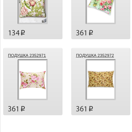
134
361
p
p
ПОДУШКА 2352971
ПОДУШКА 2352972
361
361
p
p