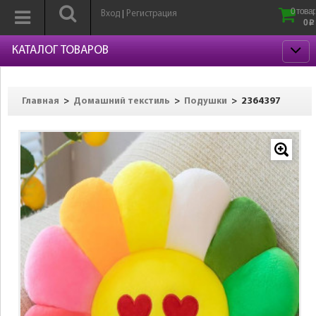
0 товар
Вход
Регистрация
|
0
p
КАТАЛОГ ТОВАРОВ
>
>
>
2364397
Главная
Домашний текстиль
Подушки