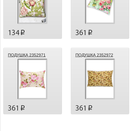
134
361
p
p
ПОДУШКА 2352971
ПОДУШКА 2352972
361
361
p
p