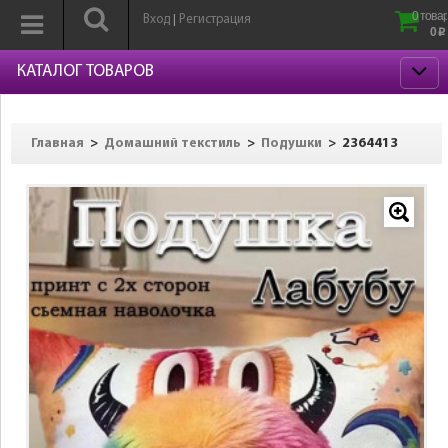
0 товар
Вход
Регистрация
|
0
p
КАТАЛОГ ТОВАРОВ
>
>
>
2364413
Главная
Домашний текстиль
Подушки