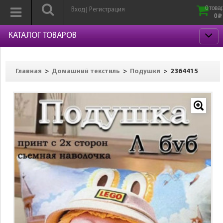
0 товар
Вход
Регистрация
|
0
p
КАТАЛОГ ТОВАРОВ
>
>
>
2364415
Главная
Домашний текстиль
Подушки