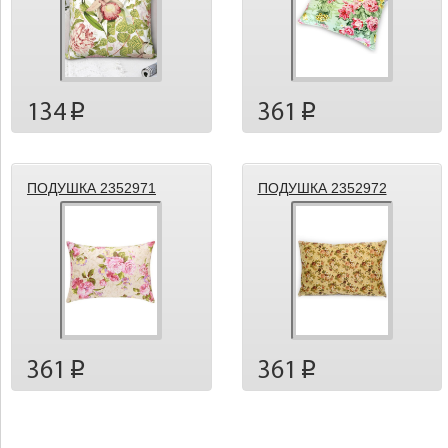
134
361
p
p
ПОДУШКА 2352971
ПОДУШКА 2352972
361
361
p
p