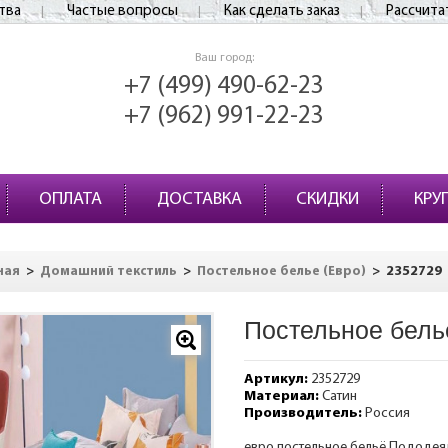
тва
Частые вопросы
Как сделать заказ
Рассчита
Ваш город:
+7 (499) 490-62-23
+7 (962) 991-22-23
ОПЛАТА
ДОСТАВКА
СКИДКИ
КРУ
>
>
>
2352729
ная
Домашний текстиль
Постельное белье (Евро)
Постельное бель
Артикул:
2352729
Материал:
Сатин
Производитель:
Россия
евро постельное бельё.Пододеяльн