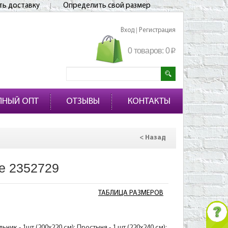
ть доставку
Определить свой размер
Вход
Регистрация
|
0 товаров:
0
p
ПНЫЙ ОПТ
ОТЗЫВЫ
КОНТАКТЫ
< Назад
е 2352729
ТАБЛИЦА РАЗМЕРОВ
ик - 1шт (200х220 см); Простыня - 1 шт (220х240 см);