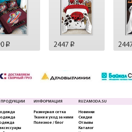
90
2447
244
p
p
 ПРОДУКЦИИ
ИНФОРМАЦИЯ
RUZAMODA.SU
 одежда
Размерная сетка
Новинки
 одежда
Ткани и уход за ними
Скидки
 одежда
Полезное / блог
Отзывы
аксессуары
Каталог