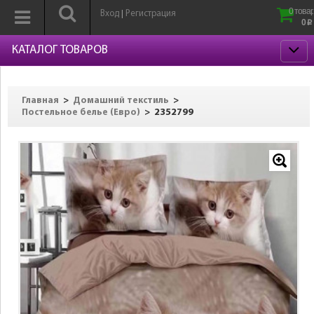
0 товар
Вход
Регистрация
|
0
p
КАТАЛОГ ТОВАРОВ
>
>
Главная
Домашний текстиль
>
2352799
Постельное белье (Евро)