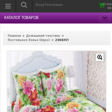
0 товар
Вход
Регистрация
|
0
p
КАТАЛОГ ТОВАРОВ
>
>
Главная
Домашний текстиль
>
2364351
Постельное белье (Евро)