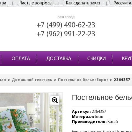
тва
Частые вопросы
Как сделать заказ
Рассчита
Ваш город:
+7 (499) 490-62-23
+7 (962) 991-22-23
ОПЛАТА
ДОСТАВКА
СКИДКИ
КРУ
>
>
>
2364357
ная
Домашний текстиль
Постельное белье (Евро)
Постельное бель
Артикул:
2364357
Материал:
Бязь
Производитель:
Китай
Евро постельное бельё. Пододеяль