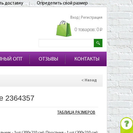
ть доставку
Определить свой размер
Вход
Регистрация
|
0 товаров:
0
p
ПНЫЙ ОПТ
ОТЗЫВЫ
КОНТАКТЫ
< Назад
е 2364357
ТАБЛИЦА РАЗМЕРОВ
ник - 1шт (200х210 см); Простыня - 1 шт (200х210 см);