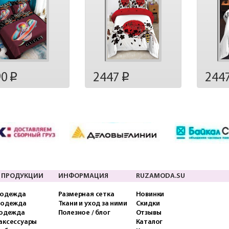
90
2447
244
p
p
 ПРОДУКЦИИ
ИНФОРМАЦИЯ
RUZAMODA.SU
 одежда
Размерная сетка
Новинки
 одежда
Ткани и уход за ними
Скидки
 одежда
Полезное / блог
Отзывы
аксессуары
Каталог