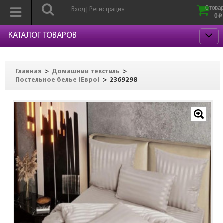
0 товар
Вход
Регистрация
|
0
p
КАТАЛОГ ТОВАРОВ
>
>
Главная
Домашний текстиль
>
2369298
Постельное белье (Евро)