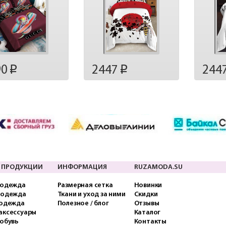
90
2447
244
p
p
 ПРОДУКЦИИ
ИНФОРМАЦИЯ
RUZAMODA.SU
 одежда
Размерная сетка
Новинки
 одежда
Ткани и уход за ними
Скидки
 одежда
Полезное / блог
Отзывы
аксессуары
Каталог
обувь
Контакты