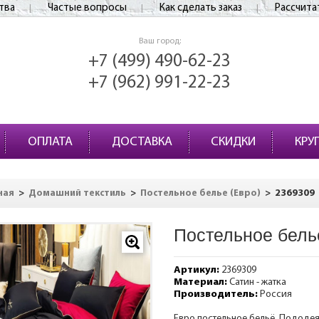
тва
Частые вопросы
Как сделать заказ
Рассчита
Ваш город:
+7 (499) 490-62-23
+7 (962) 991-22-23
ОПЛАТА
ДОСТАВКА
СКИДКИ
КРУ
>
>
>
2369309
ная
Домашний текстиль
Постельное белье (Евро)
Постельное бель
Артикул:
2369309
Материал:
Сатин - жатка
Производитель:
Россия
Евро постельное бельё. Пододеяль