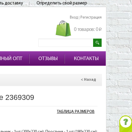
ть доставку
Определить свой размер
Вход
Регистрация
|
0 товаров:
0
p
ПНЫЙ ОПТ
ОТЗЫВЫ
КОНТАКТЫ
< Назад
е 2369309
ТАБЛИЦА РАЗМЕРОВ
ник - 1шт (200х220 см); Простыня - 1 шт (180х220 см);