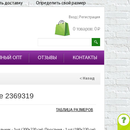
ть доставку
Определить свой размер
Вход
Регистрация
|
0 товаров:
0
p
ПНЫЙ ОПТ
ОТЗЫВЫ
КОНТАКТЫ
< Назад
е 2369319
ТАБЛИЦА РАЗМЕРОВ
ник - 1шт (200х220 см); Простыня - 1 шт (180х220 см);