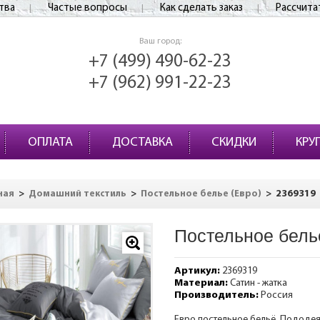
тва
Частые вопросы
Как сделать заказ
Рассчита
Ваш город:
+7 (499) 490-62-23
+7 (962) 991-22-23
ОПЛАТА
ДОСТАВКА
СКИДКИ
КРУ
>
>
>
2369319
ная
Домашний текстиль
Постельное белье (Евро)
Постельное бель
Артикул:
2369319
Материал:
Сатин - жатка
Производитель:
Россия
Евро постельное бельё. Пододеяль