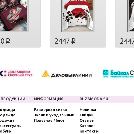
90
2447
244
p
p
 ПРОДУКЦИИ
ИНФОРМАЦИЯ
RUZAMODA.SU
 одежда
Размерная сетка
Новинки
 одежда
Ткани и уход за ними
Скидки
 одежда
Полезное / блог
Отзывы
аксессуары
Каталог
обувь
Контакты