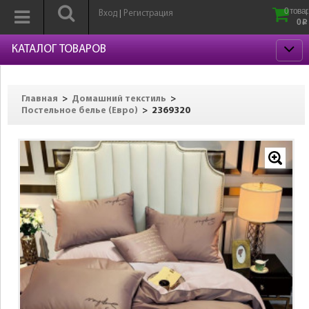
0 товар
Вход
Регистрация
|
0
p
КАТАЛОГ ТОВАРОВ
>
>
Главная
Домашний текстиль
>
2369320
Постельное белье (Евро)