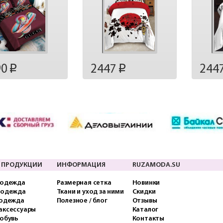
90
2447
244
p
p
 ПРОДУКЦИИ
ИНФОРМАЦИЯ
RUZAMODA.SU
 одежда
Размерная сетка
Новинки
 одежда
Ткани и уход за ними
Скидки
 одежда
Полезное / блог
Отзывы
аксессуары
Каталог
обувь
Контакты