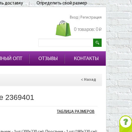
ть доставку
Определить свой размер
Вход
Регистрация
|
0 товаров:
0
p
ПНЫЙ ОПТ
ОТЗЫВЫ
КОНТАКТЫ
< Назад
е 2369401
ТАБЛИЦА РАЗМЕРОВ
ник - 1шт (200х220 см); Простыня - 1 шт (180х220 см);