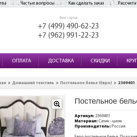
тва
Частые вопросы
Как сделать заказ
Рассчита
Ваш город:
+7 (499) 490-62-23
+7 (962) 991-22-23
ОПЛАТА
ДОСТАВКА
СКИДКИ
КРУ
>
>
>
2369401
ная
Домашний текстиль
Постельное белье (Евро)
Постельное бель
Артикул:
2369401
Материал:
Сатин - шелк
Производитель:
Россия
Евро постельное бельё. Пододеяль