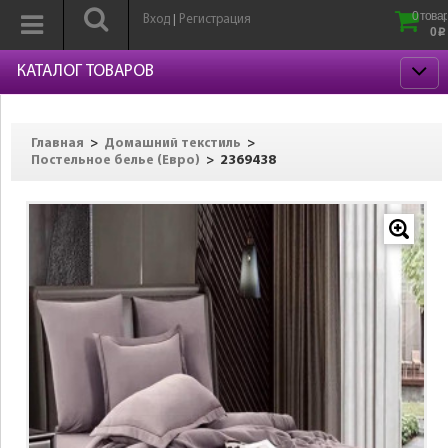
0 товар
Вход
Регистрация
|
0
p
КАТАЛОГ ТОВАРОВ
>
>
Главная
Домашний текстиль
>
2369438
Постельное белье (Евро)