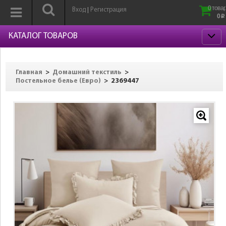
0 товар
Вход
Регистрация
|
0
p
КАТАЛОГ ТОВАРОВ
>
>
Главная
Домашний текстиль
>
2369447
Постельное белье (Евро)