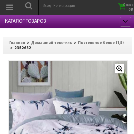
0 товар
Вход
Регистрация
|
0
p
КАТАЛОГ ТОВАРОВ
>
>
Главная
Домашний текстиль
Постельное белье (1,5)
>
2352632