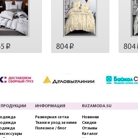
45
804
804
p
p
 ПРОДУКЦИИ
ИНФОРМАЦИЯ
RUZAMODA.SU
 одежда
Размерная сетка
Новинки
 одежда
Ткани и уход за ними
Скидки
 одежда
Полезное / блог
Отзывы
аксессуары
Каталог