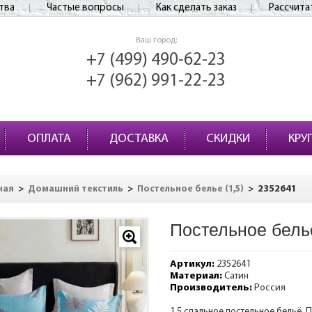
тва
Частые вопросы
Как сделать заказ
Рассчита
Ваш город:
+7 (499) 490-62-23
+7 (962) 991-22-23
ОПЛАТА
ДОСТАВКА
СКИДКИ
КРУ
>
>
>
2352641
ная
Домашний текстиль
Постельное белье (1,5)
Постельное бель
Артикул:
2352641
Материал:
Сатин
Производитель:
Россия
1,5 спальное постельное бельё. П