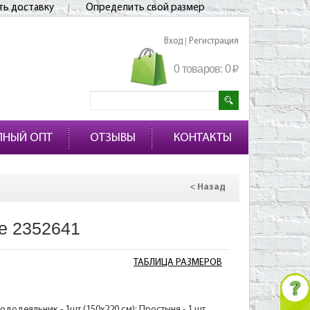
ть доставку
Определить свой размер
Вход
Регистрация
|
0 товаров:
0
p
ПНЫЙ ОПТ
ОТЗЫВЫ
КОНТАКТЫ
< Назад
е 2352641
ТАБЛИЦА РАЗМЕРОВ
ододеяльник - 1шт (150х220 см); Простыня - 1 шт