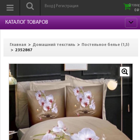
0 товар
Вход
Регистрация
|
0
p
КАТАЛОГ ТОВАРОВ
>
>
Главная
Домашний текстиль
Постельное белье (1,5)
>
2352867