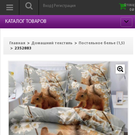
0 товар
Вход
Регистрация
|
0
p
КАТАЛОГ ТОВАРОВ
>
>
Главная
Домашний текстиль
Постельное белье (1,5)
>
2352883