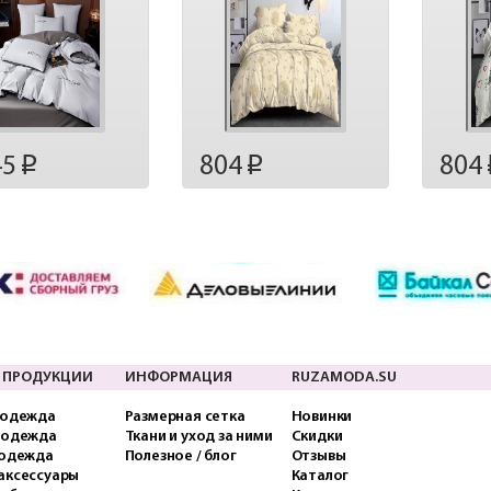
45
804
804
p
p
 ПРОДУКЦИИ
ИНФОРМАЦИЯ
RUZAMODA.SU
 одежда
Размерная сетка
Новинки
 одежда
Ткани и уход за ними
Скидки
 одежда
Полезное / блог
Отзывы
аксессуары
Каталог