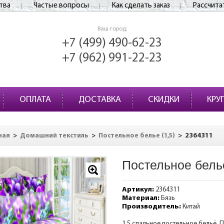
тва
Частые вопросы
Как сделать заказ
Рассчита
Ваш город:
+7 (499) 490-62-23
+7 (962) 991-22-23
ОПЛАТА
ДОСТАВКА
СКИДКИ
КРУ
>
>
>
2364311
ная
Домашний текстиль
Постельное белье (1,5)
Постельное бель
Артикул:
2364311
Материал:
Бязь
Производитель:
Китай
1,5 спальное постельное бельё. П