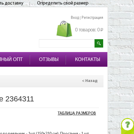
ть доставку
Определить свой размер
Вход
Регистрация
|
0 товаров:
0
p
ПНЫЙ ОПТ
ОТЗЫВЫ
КОНТАКТЫ
< Назад
е 2364311
ТАБЛИЦА РАЗМЕРОВ
ододеяльник - 1шт (150х210 см); Простыня - 1 шт