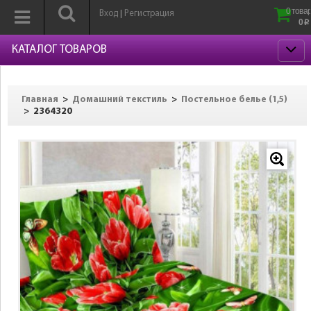
0 товар
Вход
Регистрация
|
0
p
КАТАЛОГ ТОВАРОВ
>
>
Главная
Домашний текстиль
Постельное белье (1,5)
>
2364320