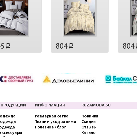
45
804
804
p
p
 ПРОДУКЦИИ
ИНФОРМАЦИЯ
RUZAMODA.SU
 одежда
Размерная сетка
Новинки
 одежда
Ткани и уход за ними
Скидки
 одежда
Полезное / блог
Отзывы
аксессуары
Каталог