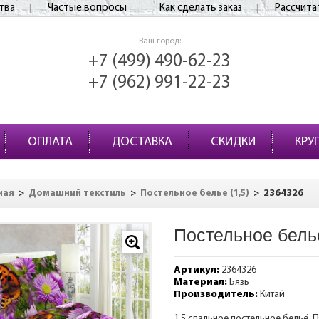
тва
Частые вопросы
Как сделать заказ
Рассчита
Ваш город:
+7 (499) 490-62-23
+7 (962) 991-22-23
ОПЛАТА
ДОСТАВКА
СКИДКИ
КРУ
>
>
>
2364326
ная
Домашний текстиль
Постельное белье (1,5)
Постельное бель
Артикул:
2364326
Материал:
Бязь
Производитель:
Китай
1,5 спальное постельное бельё. П