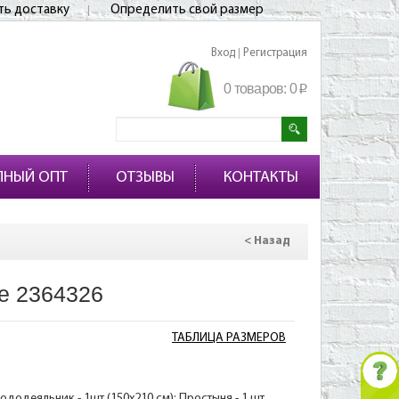
ть доставку
Определить свой размер
Вход
Регистрация
|
0 товаров:
0
p
ПНЫЙ ОПТ
ОТЗЫВЫ
КОНТАКТЫ
< Назад
е 2364326
ТАБЛИЦА РАЗМЕРОВ
ододеяльник - 1шт (150х210 см); Простыня - 1 шт