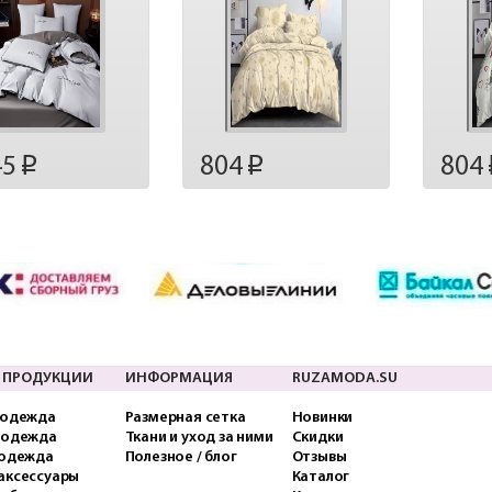
45
804
804
p
p
 ПРОДУКЦИИ
ИНФОРМАЦИЯ
RUZAMODA.SU
 одежда
Размерная сетка
Новинки
 одежда
Ткани и уход за ними
Скидки
 одежда
Полезное / блог
Отзывы
аксессуары
Каталог