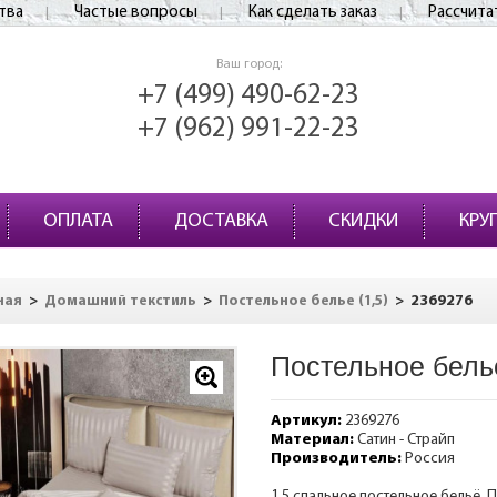
тва
Частые вопросы
Как сделать заказ
Рассчита
Ваш город:
+7 (499) 490-62-23
+7 (962) 991-22-23
ОПЛАТА
ДОСТАВКА
СКИДКИ
КРУ
>
>
>
2369276
ная
Домашний текстиль
Постельное белье (1,5)
Постельное бель
Артикул:
2369276
Материал:
Сатин - Страйп
Производитель:
Россия
1,5 спальное постельное бельё. 