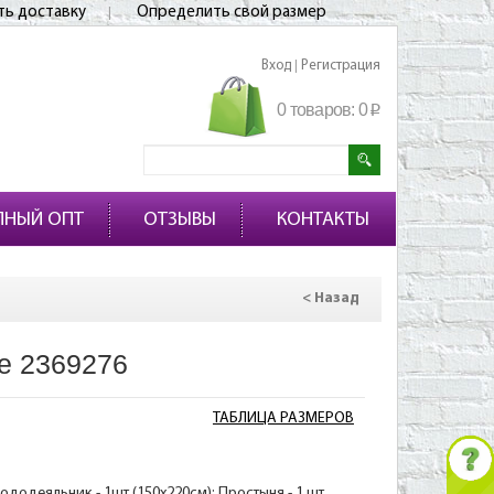
ть доставку
Определить свой размер
Вход
Регистрация
|
0 товаров:
0
p
ПНЫЙ ОПТ
ОТЗЫВЫ
КОНТАКТЫ
< Назад
е 2369276
ТАБЛИЦА РАЗМЕРОВ
Пододеяльник - 1шт (150х220см); Простыня - 1 шт