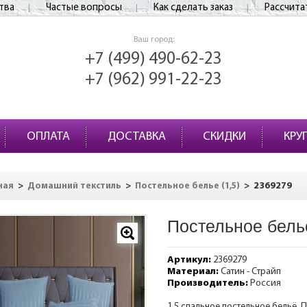
тва
Частые вопросы
Как сделать заказ
Рассчита
Ваш город:
+7 (499) 490-62-23
+7 (962) 991-22-23
ОПЛАТА
ДОСТАВКА
СКИДКИ
КРУ
>
>
>
2369279
ная
Домашний текстиль
Постельное белье (1,5)
Постельное бель
Артикул:
2369279
Материал:
Сатин - Страйп
Производитель:
Россия
1,5 спальное постельное бельё. 