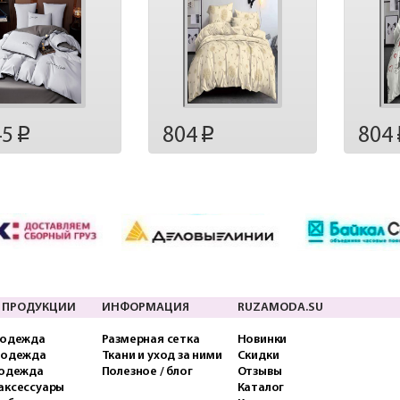
45
804
804
p
p
 ПРОДУКЦИИ
ИНФОРМАЦИЯ
RUZAMODA.SU
 одежда
Размерная сетка
Новинки
 одежда
Ткани и уход за ними
Скидки
 одежда
Полезное / блог
Отзывы
аксессуары
Каталог