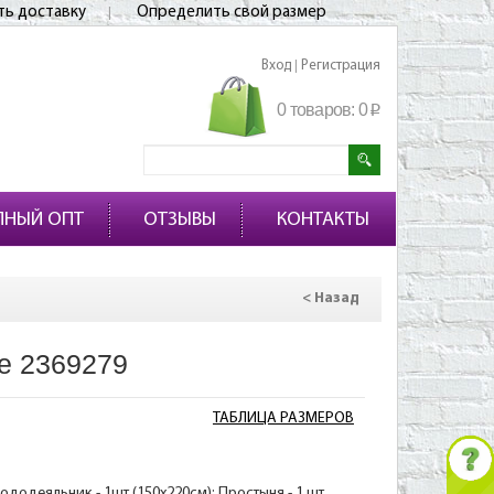
ть доставку
Определить свой размер
Вход
Регистрация
|
0 товаров:
0
p
ПНЫЙ ОПТ
ОТЗЫВЫ
КОНТАКТЫ
< Назад
е 2369279
ТАБЛИЦА РАЗМЕРОВ
Пододеяльник - 1шт (150х220см); Простыня - 1 шт