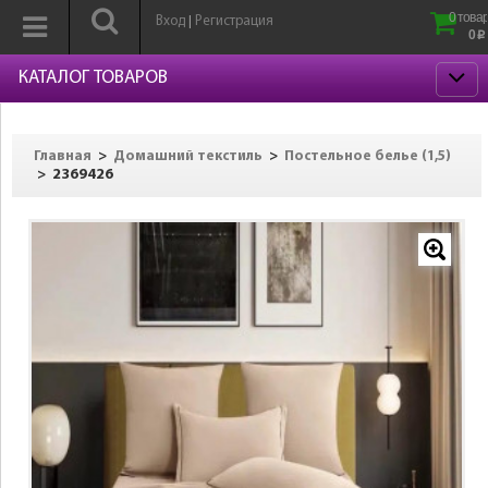
0 товар
Вход
Регистрация
|
0
p
КАТАЛОГ ТОВАРОВ
>
>
Главная
Домашний текстиль
Постельное белье (1,5)
>
2369426