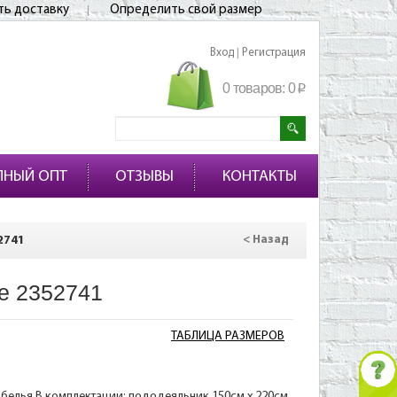
ть доставку
Определить свой размер
Вход
Регистрация
|
0 товаров:
0
p
ПНЫЙ ОПТ
ОТЗЫВЫ
КОНТАКТЫ
2741
< Назад
е 2352741
ТАБЛИЦА РАЗМЕРОВ
белья.В комплектации: пододеяльник 150см х 220см