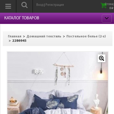
0 товар
Вход
Регистрация
|
0
p
КАТАЛОГ ТОВАРОВ
>
>
Главная
Домашний текстиль
Постельное белье (2-х)
>
2286945