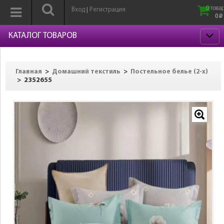
0 товар
Вход
Регистрация
|
0
p
КАТАЛОГ ТОВАРОВ
>
>
Главная
Домашний текстиль
Постельное белье (2-х)
>
2352655