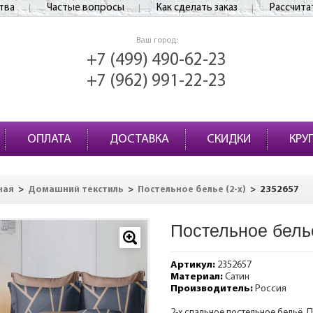
тва
Частые вопросы
Как сделать заказ
Рассчита
Ваш город:
+7 (499) 490-62-23
+7 (962) 991-22-23
ОПЛАТА
ДОСТАВКА
СКИДКИ
КРУ
>
>
>
2352657
ная
Домашний текстиль
Постельное белье (2-х)
Постельное бель
Артикул:
2352657
Материал:
Сатин
Производитель:
Россия
2-х спальное постельное бельё. П