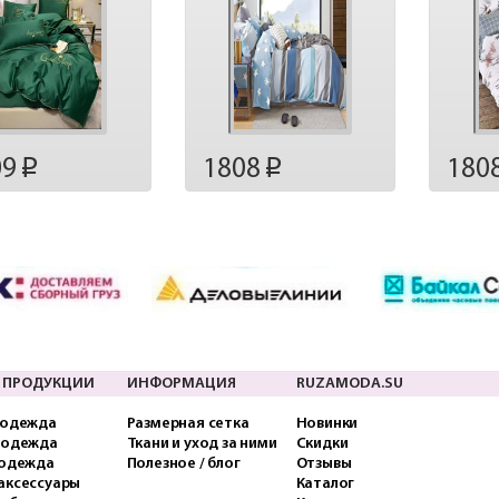
09
1808
180
p
p
 ПРОДУКЦИИ
ИНФОРМАЦИЯ
RUZAMODA.SU
 одежда
Размерная сетка
Новинки
 одежда
Ткани и уход за ними
Скидки
 одежда
Полезное / блог
Отзывы
аксессуары
Каталог