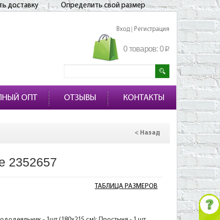
ть доставку
Определить свой размер
Вход
Регистрация
|
0 товаров:
0
p
ПНЫЙ ОПТ
ОТЗЫВЫ
КОНТАКТЫ
< Назад
е 2352657
ТАБЛИЦА РАЗМЕРОВ
ододеяльник - 1шт (180х215 см); Простыня - 1 шт