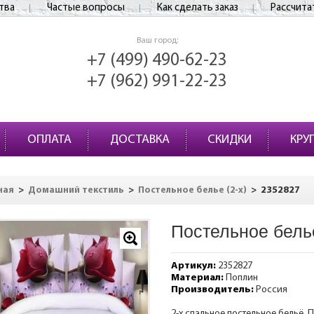
тва
Частые вопросы
Как сделать заказ
Рассчита
Ваш город:
+7 (499) 490-62-23
+7 (962) 991-22-23
ОПЛАТА
ДОСТАВКА
СКИДКИ
КРУ
>
>
>
2352827
ная
Домашний текстиль
Постельное белье (2-х)
Постельное бель
Артикул:
2352827
Материал:
Поплин
Производитель:
Россия
2-х спальное постельное бельё. П