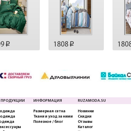
09
1808
180
p
p
 ПРОДУКЦИИ
ИНФОРМАЦИЯ
RUZAMODA.SU
 одежда
Размерная сетка
Новинки
 одежда
Ткани и уход за ними
Скидки
 одежда
Полезное / блог
Отзывы
аксессуары
Каталог