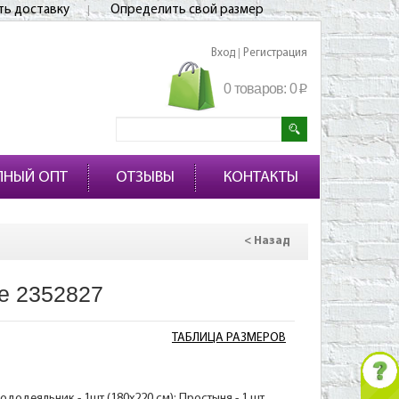
ть доставку
Определить свой размер
Вход
Регистрация
|
0 товаров:
0
p
ПНЫЙ ОПТ
ОТЗЫВЫ
КОНТАКТЫ
< Назад
е 2352827
ТАБЛИЦА РАЗМЕРОВ
ододеяльник - 1шт (180х220 см); Простыня - 1 шт