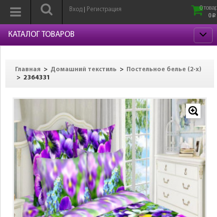
0 товар
Вход
Регистрация
|
0
p
КАТАЛОГ ТОВАРОВ
>
>
Главная
Домашний текстиль
Постельное белье (2-х)
>
2364331