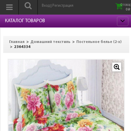
0 товар
Вход
Регистрация
|
0
p
КАТАЛОГ ТОВАРОВ
>
>
Главная
Домашний текстиль
Постельное белье (2-х)
>
2364334