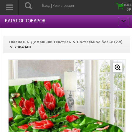
0 товар
Вход
Регистрация
|
0
p
КАТАЛОГ ТОВАРОВ
>
>
Главная
Домашний текстиль
Постельное белье (2-х)
>
2364340