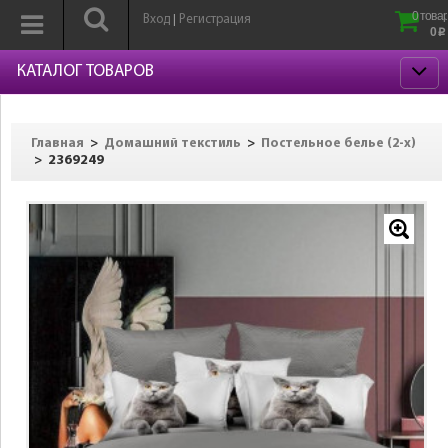
0 товар
Вход
Регистрация
|
0
p
КАТАЛОГ ТОВАРОВ
>
>
Главная
Домашний текстиль
Постельное белье (2-х)
>
2369249