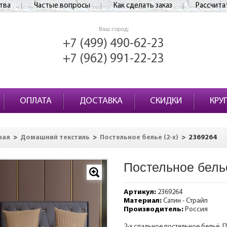
тва
Частые вопросы
Как сделать заказ
Рассчита
Ваш город:
+7 (499) 490-62-23
+7 (962) 991-22-23
ОПЛАТА
ДОСТАВКА
СКИДКИ
КРУ
>
>
>
2369264
ная
Домашний текстиль
Постельное белье (2-х)
Постельное бель
Артикул:
2369264
Материал:
Сатин - Страйп
Производитель:
Россия
2-х спальное постельное бельё. 