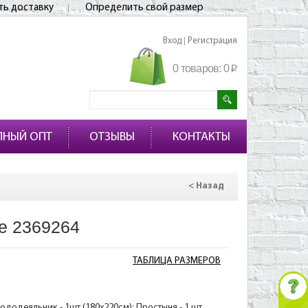
ть доставку
Определить свой размер
Вход
Регистрация
|
0 товаров:
0
p
ПНЫЙ ОПТ
ОТЗЫВЫ
КОНТАКТЫ
< Назад
е 2369264
ТАБЛИЦА РАЗМЕРОВ
Пододеяльник - 1шт (180х220см); Простыня - 1 шт