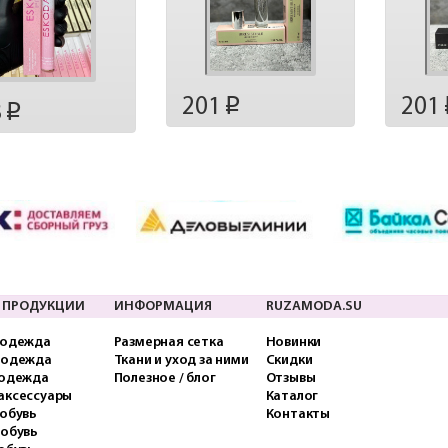
201
201
p
8
p
 ПРОДУКЦИИ
ИНФОРМАЦИЯ
RUZAMODA.SU
 одежда
Размерная сетка
Новинки
 одежда
Ткани и уход за ними
Скидки
 одежда
Полезное / блог
Отзывы
аксессуары
Каталог
обувь
Контакты
 обувь