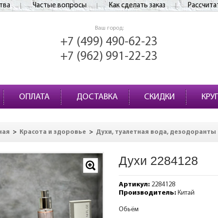
тва
Частые вопросы
Как сделать заказ
Рассчита
Ваш город:
+7 (499) 490-62-23
+7 (962) 991-22-23
ОПЛАТА
ДОСТАВКА
СКИДКИ
КРУ
>
>
ная
Красота и здоровье
Духи, туалетная вода, дезодоранты
Духи 2284128
Артикул:
2284128
Производитель:
Китай
Обьём