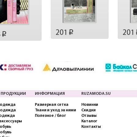
201
201
p
8
p
 ПРОДУКЦИИ
ИНФОРМАЦИЯ
RUZAMODA.SU
 одежда
Размерная сетка
Новинки
 одежда
Ткани и уход за ними
Скидки
 одежда
Полезное / блог
Отзывы
аксессуары
Каталог
обувь
Контакты
 обувь