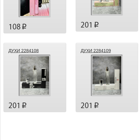
201
p
108
p
ДУХИ 2284108
ДУХИ 2284109
201
201
p
p