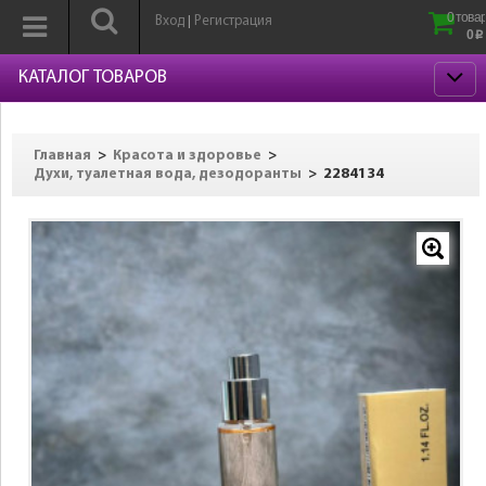
0 товар
Вход
Регистрация
|
0
p
КАТАЛОГ ТОВАРОВ
>
>
Главная
Красота и здоровье
>
2284134
Духи, туалетная вода, дезодоранты