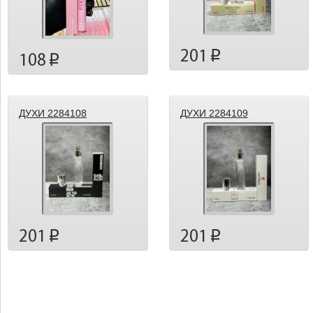
201
p
108
p
ДУХИ 2284108
ДУХИ 2284109
201
201
p
p