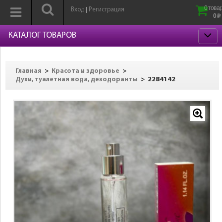
0 товар
Вход
Регистрация
|
0
p
КАТАЛОГ ТОВАРОВ
>
>
Главная
Красота и здоровье
>
2284142
Духи, туалетная вода, дезодоранты